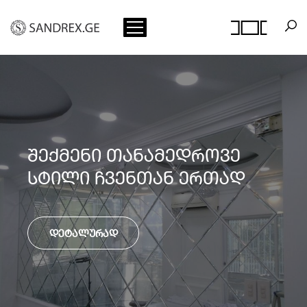
ნი თანამედროვე
აირჩიე
 ჩვენთან ერთად
შენი 
ურად
დეტალ