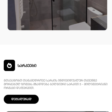
სარკეები
გთავაზობთ თანამედროვე სარკის ინდივიდუალურ თქვენზე
მორგებულ ზომებს მზადდება ბელგიური სარკით 5 - მილიმეტრიანი
ორმაგი დაფერვით.
დეტალურად