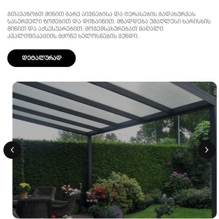
გთავაზობთ მინით გარე აივნებისა და ტერასების გადახურვას
სასურველი ზომებით და დიზაინით. მზადდება უმაღლესი ხარისხის
მინით და აქსესუარებით. მოგემსახურებათ მაღალი
კვალიფიკაციის მქონე ხელოსნების გუნდი.
დეტალურად