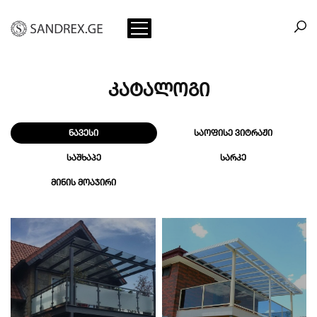
კატალოგი
ნავესი
საოფისე ვიტრაჟი
საშხაპე
სარკე
მინის მოაჯირი